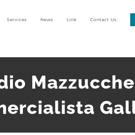
Services
News
Link
Contact Us
dio Mazzucchel
rcialista Gal