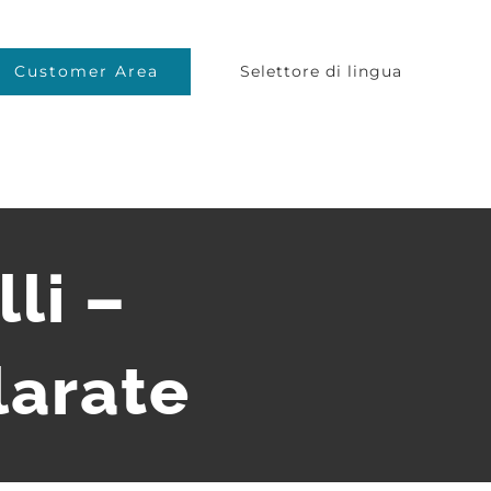
Customer Area
Selettore di lingua
li –
larate