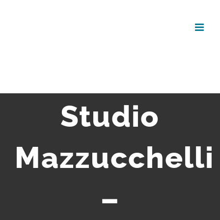
Salta
al
contenuto
Studio
Mazzucchelli
–