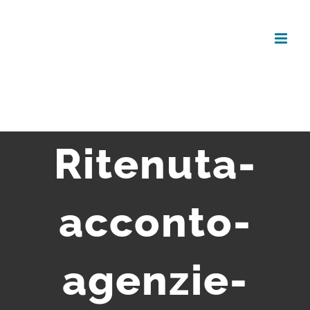
Salta
al
contenuto
Ritenuta-
acconto-
agenzie-