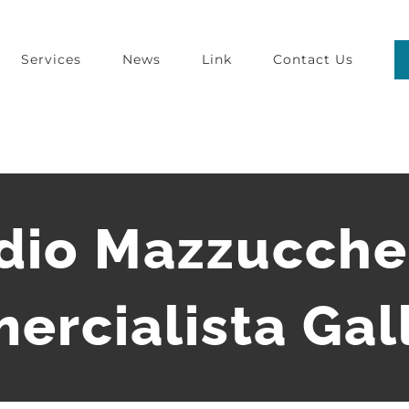
Services
News
Link
Contact Us
dio Mazzucchel
rcialista Gal