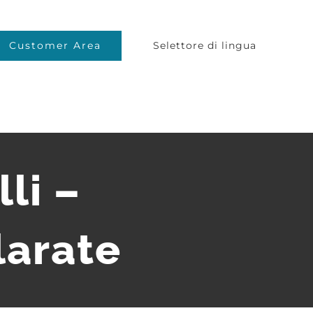
Customer Area
Selettore di lingua
li –
larate