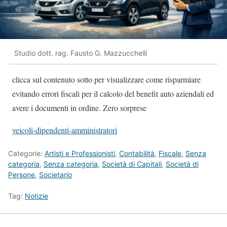
Studio dott. rag. Fausto G. Mazzucchelli
clicca sul contenuto sotto per visualizzare come risparmiare
evitando errori fiscali per il calcolo del benefit auto aziendali ed
avere i documenti in ordine. Zero sorprese
veicoli-dipendenti-amministratori
Categorie:
Artisti e Professionisti
,
Contabilità
,
Fiscale
,
Senza
categoria
,
Senza categoria
,
Società di Capitali
,
Società di
Persone
,
Societario
Tag:
Notizie